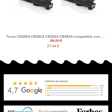
Toner CB390A CB381A CB382A CB383A compatible con HP
825A
39,20 €
27,44 €