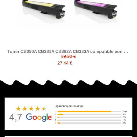
Toner CB390A CB381A CB382A CB383A compatible con HP
825A
39,20 €
27,44 €