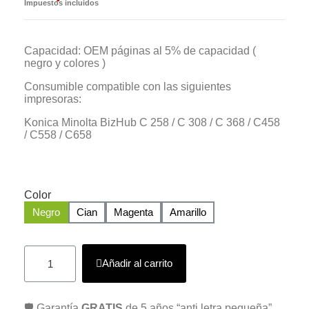
Impuestos incluidos
Capacidad: OEM páginas al 5% de capacidad (
negro y colores )
Consumible compatible con las siguientes
impresoras:
Konica Minolta BizHub C 258 / C 308 / C 368 / C458
/ C558 / C658
Color
Negro
Cian
Magenta
Amarillo
Añadir al carrito
🛡️ Garantía
GRATIS
de 5 años “anti letra pequeña”