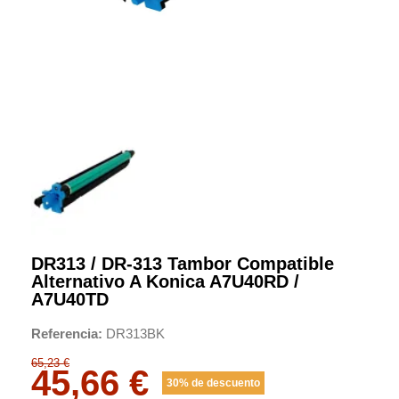
DR313 / DR-313 Tambor Compatible
Alternativo A Konica A7U40RD /
A7U40TD
Referencia
DR313BK
65,23 €
45,66 €
30% de descuento