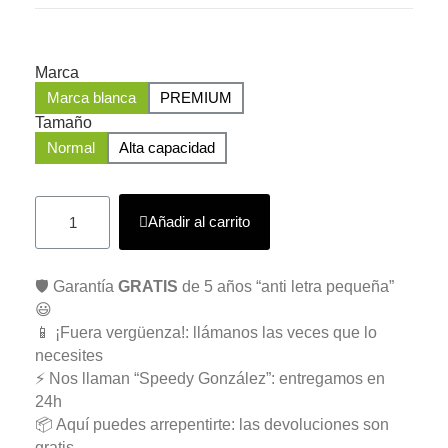
Marca
Marca blanca
PREMIUM
Tamaño
Normal
Alta capacidad
Añadir al carrito
🛡️ Garantía
GRATIS
de 5 años “anti letra pequeña”
😃
📱 ¡Fuera vergüenza!: llámanos las veces que lo
necesites
⚡ Nos llaman “Speedy González”: entregamos en
24h
📦 Aquí puedes arrepentirte: las devoluciones son
gratis