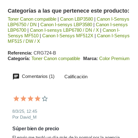
Categorías a las que pertenece este producto:
Toner Canon compatible
|
Canon LBP3580
|
Canon I-Sensys
LBP6750 / DN
|
Canon I-sensys LBP3580
|
Canon I-sensys
LBP6700
|
Canon I-sensys LBP6780 / DN / X
|
Canon I-
Sensys MF510
|
Canon I-Sensys MF512X
|
Canon I-Sensys
MF515 / DW / X
Referencia
CRG724-B
Categoría
Toner Canon compatible
Marca
Color Premium
Comentarios (1)
Calificación
8/3/25, 12:45
Por David_M
Súper bien de precio
El envío me tardó un día más de lo normal por la agencia, 