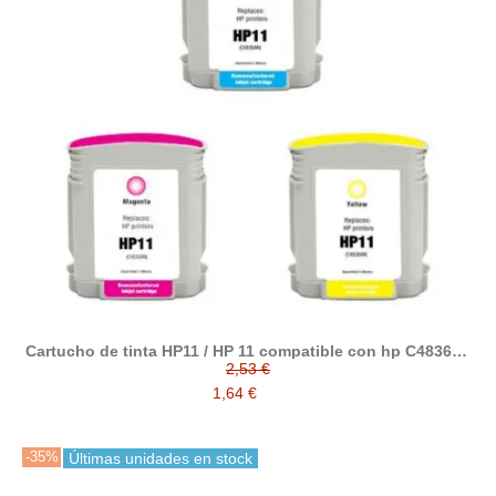
Cartucho de tinta HP11 / HP 11 compatible con hp C4836A /
C4837A / C4838A
2,53 €
1,64 €
-35%
Últimas unidades en stock