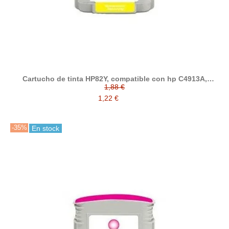
Cartucho de tinta HP82Y, compatible con hp C4913A,
amarillo
1,88 €
1,22 €
-35%
En stock