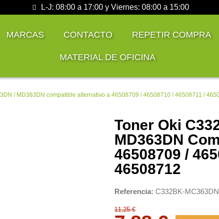
L-J: 08:00 a 17:00 y Viernes: 08:00 a 15:00
MARCAS
CONTACTO
REPETIR COMPRA
MATERIAL DE OFICINA
3DN / MD363DN compatible alternativo a 46508709 / 46508710 / 46508711 / 465
Toner Oki C33
MD363DN Compa
46508709 / 465
46508712
Referencia
C332BK-MC363DN
11,25 €