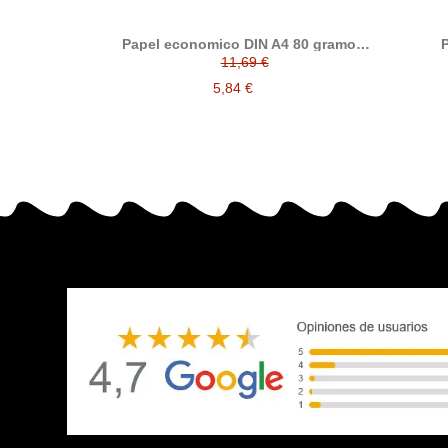
Papel economico DIN A4 80 gramos,
P
paquete 500 folios
11,69 €
5,84 €