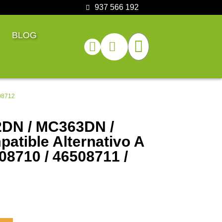
937 566 192
BLOG
08712
2DN / MC363DN /
tible Alternativo A
08710 / 46508711 /