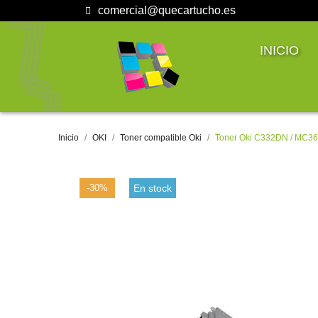
comercial@quecartucho.es
INICIO
Inicio
OKI
Toner compatible Oki
Toner Oki C332DN / MC36
-30%
En stock