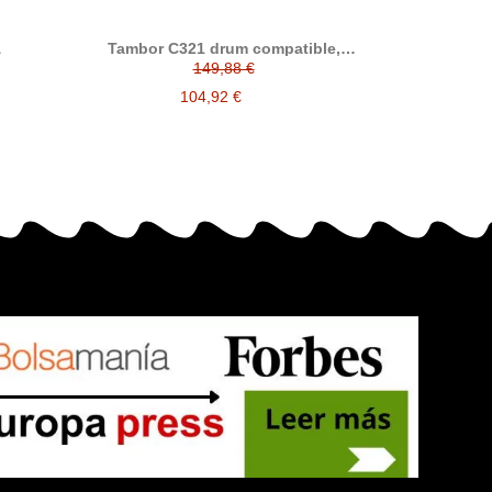
A
Tambor C321 drum compatible,
alternativo con OKI 44968301
149,88 €
104,92 €