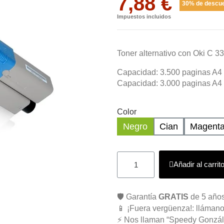
7,88 €
30% de descu
Impuestos incluidos
Toner alternativo con Oki C 3
Capacidad: 3.500 paginas A4 a
Capacidad: 3.000 paginas A4 a
Color
Negro
Cian
Magent
Añadir al carrit
🛡️ Garantía
GRATIS
de 5 años
📱 ¡Fuera vergüenza!: llámano
⚡ Nos llaman “Speedy Gonzál