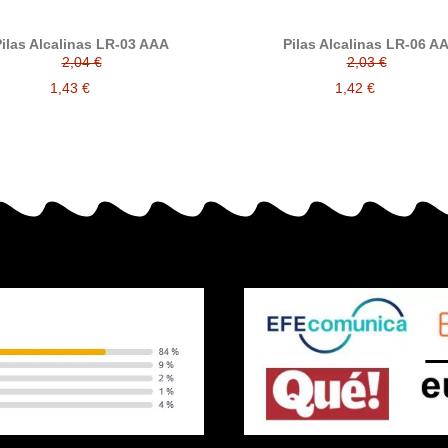
ilas Alcalinas LR-03 AAA
Pilas Alcalinas LR-06 A
2,04 €
2,03 €
1,43 €
1,42 €