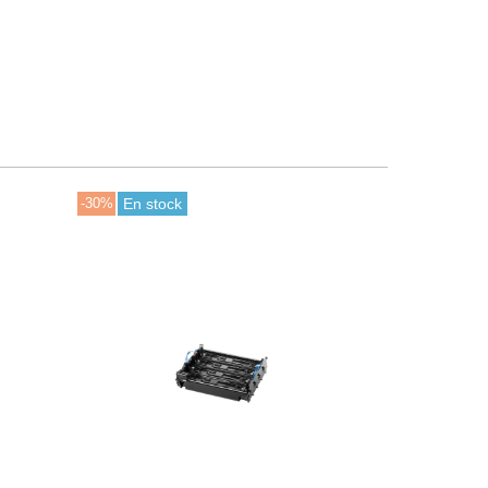
-30%
En stock