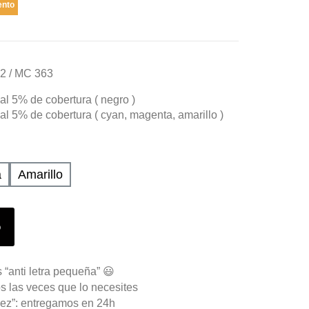
ento
32 / MC 363
l 5% de cobertura ( negro )
l 5% de cobertura ( cyan, magenta, amarillo )
a
Amarillo
o
 “anti letra pequeña” 😃
s las veces que lo necesites
ez”: entregamos en 24h