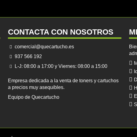
CONTACTA CON NOSOTROS
M
comercial@quecartucho.es
Bie
adm
937 566 192
M
L-J: 08:00 a 17:00 y Viernes: 08:00 a 15:00
I
D
Empresa dedicada a la venta de toners y cartuchos
a precios muy asequibles.
H
E
Equipo de Quecartucho
S