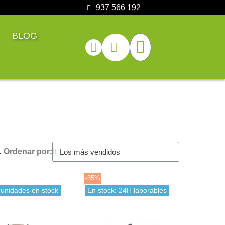
937 566 192
BLOG
.
Ordenar por:
-35%
 unidades en stock
En stock: 24H laborables