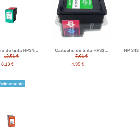
ho de tinta HP344,
Cartucho de tinta HP337,
HP 343 
patible con hp
compatible con hp
12,51 €
7,61 €
C9363EE, tricolor
C9364EE, negro
8,13 €
4,95 €
óximamente