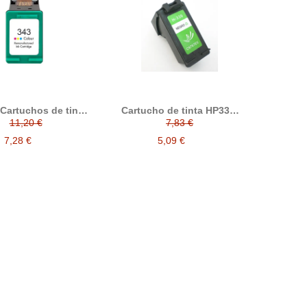
Cartuchos de tinta
Cartucho de tinta HP339,
compatibles
compatible con hp
11,20 €
7,83 €
C8767EE, negro
7,28 €
5,09 €