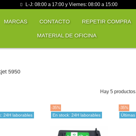
L-J: 08:00 a 17:00 y Viernes: 08:00 a 15:00
MARCAS
CONTACTO
REPETIR COMPRA
MATERIAL DE OFICINA
jet 5950
Hay 5 productos
-35%
-35%
k: 24H laborables
En stock: 24H laborables
Últimas