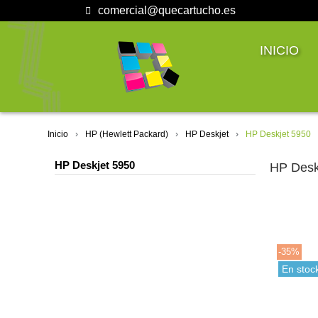
comercial@quecartucho.es
INICIO
Inicio
HP (Hewlett Packard)
HP Deskjet
HP Deskjet 5950
HP Deskjet 5950
HP Desk
-35%
En stoc