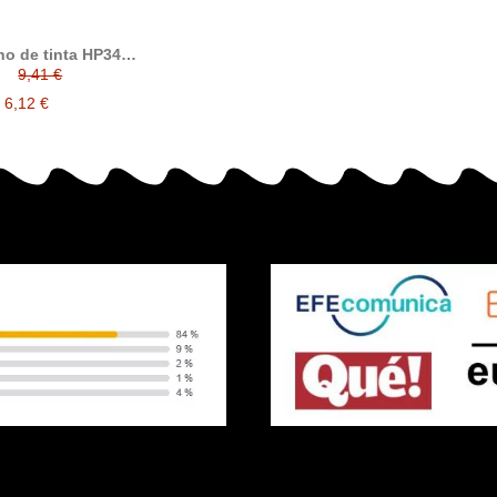
ho de tinta HP348,
patible con hp
9,41 €
369EE, Photo
6,12 €