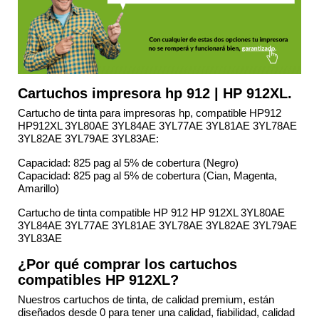
Cartuchos impresora hp
912 | HP 912XL.
Cartucho de tinta para impresoras hp, compatible HP912
HP912XL 3YL80AE 3YL84AE 3YL77AE 3YL81AE 3YL78AE
3YL82AE 3YL79AE 3YL83AE:
Capacidad: 825 pag al 5% de cobertura (Negro)
Capacidad: 825 pag al 5% de cobertura (Cian, Magenta,
Amarillo)
Cartucho de tinta
compatible HP 912 HP 912XL 3YL80AE
3YL84AE 3YL77AE 3YL81AE 3YL78AE 3YL82AE 3YL79AE
3YL83AE
¿Por qué comprar los cartuchos
compatibles HP 912XL?
Nuestros cartuchos de tinta, de calidad premium, están
diseñados desde 0 para tener una calidad, fiabilidad, calidad