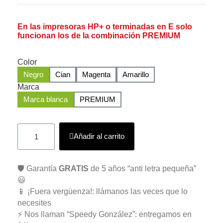
En las impresoras HP+ o terminadas en E solo
funcionan los de la combinación PREMIUM
Color
Negro
Cian
Magenta
Amarillo
Marca
Marca blanca
PREMIUM
Añadir al carrito
🛡️ Garantía
GRATIS
de 5 años “anti letra pequeña”
😃
📱 ¡Fuera vergüenza!: llámanos las veces que lo
necesites
⚡ Nos llaman “Speedy González”: entregamos en