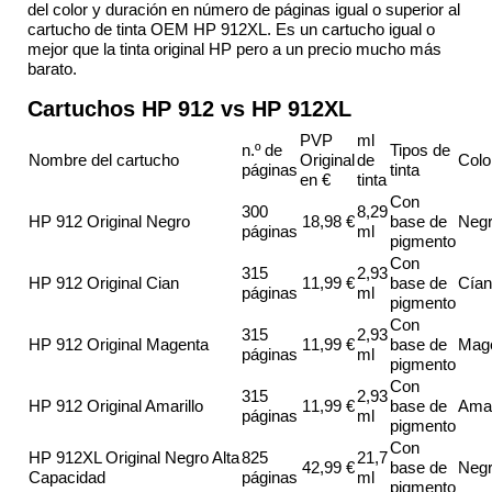
del color y duración en número de páginas igual o superior al
cartucho de tinta OEM HP 912XL. Es un cartucho igual o
mejor que la tinta original HP pero a un precio mucho más
barato.
Cartuchos HP 912 vs HP 912XL
PVP
ml
n.º de
Tipos de
Nombre del cartucho
Original
de
Colo
páginas
tinta
en €
tinta
Con
300
8,29
HP 912 Original Negro
18,98 €
base de
Neg
páginas
ml
pigmento
Con
315
2,93
HP 912 Original Cian
11,99 €
base de
Cían
páginas
ml
pigmento
Con
315
2,93
HP 912 Original Magenta
11,99 €
base de
Mag
páginas
ml
pigmento
Con
315
2,93
HP 912 Original Amarillo
11,99 €
base de
Amar
páginas
ml
pigmento
Con
HP 912XL Original Negro Alta
825
21,7
42,99 €
base de
Neg
Capacidad
páginas
ml
pigmento