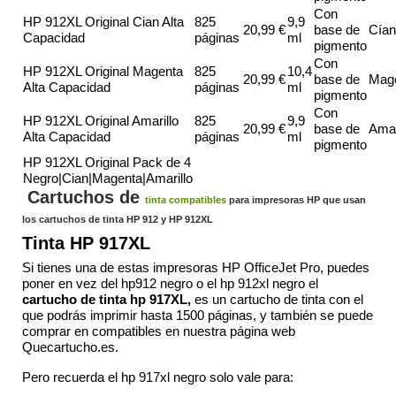
Con
HP 912XL Original Cian Alta
825
9,9
20,99 €
base de
Cían
Capacidad
páginas
ml
pigmento
Con
HP 912XL Original Magenta
825
10,4
20,99 €
base de
Mag
Alta Capacidad
páginas
ml
pigmento
Con
HP 912XL Original Amarillo
825
9,9
20,99 €
base de
Amar
Alta Capacidad
páginas
ml
pigmento
HP 912XL Original Pack de 4
Negro|Cian|Magenta|Amarillo
Cartuchos de
tinta compatibles
para impresoras HP que usan
los cartuchos de tinta HP 912 y HP 912XL
Tinta HP 917XL
Si tienes una de estas impresoras HP OfficeJet Pro, puedes
poner en vez del hp912 negro o el hp 912xl negro el
cartucho de tinta hp 917XL
,
es un cartucho de tinta con el
que podrás imprimir hasta 1500 páginas, y también se puede
comprar en compatibles en nuestra página web
Quecartucho.es.
Pero recuerda el hp 917xl negro solo vale para: