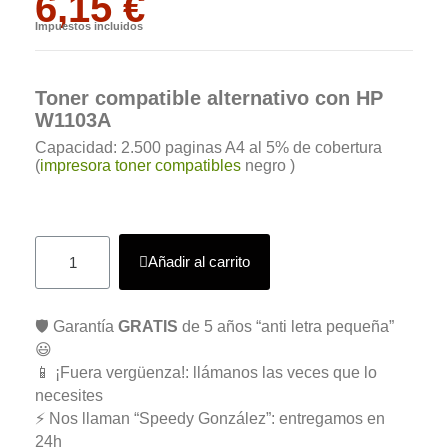
6,15 €
Impuestos incluidos
Toner compatible alternativo con HP
W1103A
Capacidad: 2.500 paginas A4 al 5% de cobertura
(
impresora toner compatibles
negro )
Añadir al carrito
🛡️ Garantía
GRATIS
de 5 años “anti letra pequeña”
😃
📱 ¡Fuera vergüenza!: llámanos las veces que lo
necesites
⚡ Nos llaman “Speedy González”: entregamos en
24h