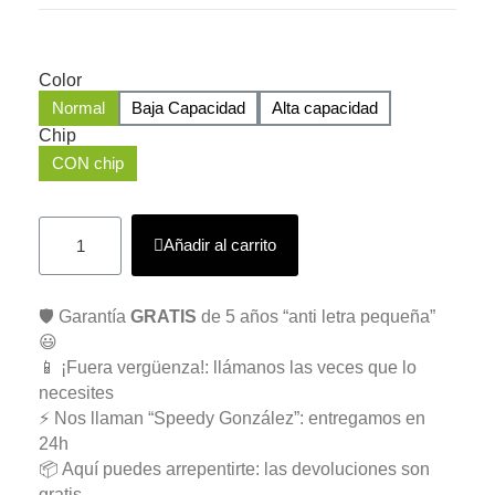
Color
Normal
Baja Capacidad
Alta capacidad
Chip
CON chip
Añadir al carrito
🛡️ Garantía
GRATIS
de 5 años “anti letra pequeña”
😃
📱 ¡Fuera vergüenza!: llámanos las veces que lo
necesites
⚡ Nos llaman “Speedy González”: entregamos en
24h
📦 Aquí puedes arrepentirte: las devoluciones son
gratis