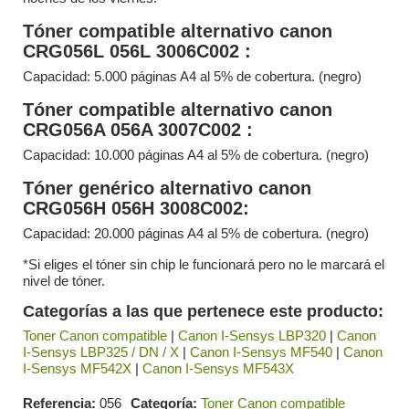
Tóner compatible alternativo canon
CRG056L 056L 3006C002
:
Capacidad: 5.000 páginas A4 al 5% de cobertura. (negro)
Tóner compatible alternativo canon
CRG056A 056A 3007C002
:
Capacidad: 10.000 páginas A4 al 5% de cobertura. (negro)
Tóner genérico alternativo canon
CRG056H 056H 3008C002:
Capacidad: 20.000 páginas A4 al 5% de cobertura. (negro)
*Si eliges el tóner sin chip le funcionará pero no le marcará el
nivel de tóner.
Categorías a las que pertenece este producto:
Toner Canon compatible
|
Canon I-Sensys LBP320
|
Canon
I-Sensys LBP325 / DN / X
|
Canon I-Sensys MF540
|
Canon
I-Sensys MF542X
|
Canon I-Sensys MF543X
Referencia
056
Categoría
Toner Canon compatible