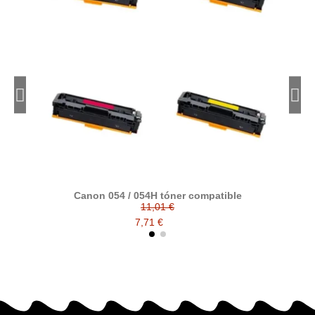
Canon 054 / 054H tóner compatible
Can
11,01 €
7,71 €