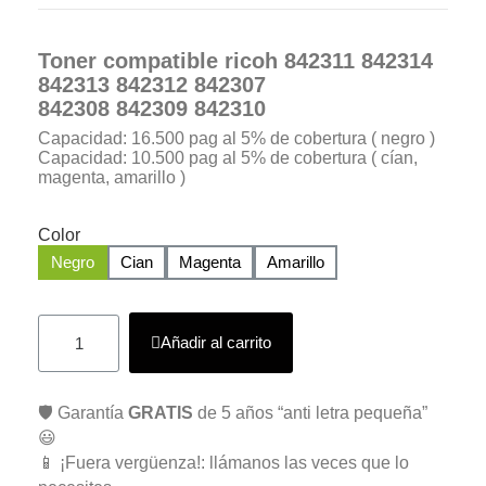
Toner compatible ricoh 842311 842314
842313 842312 842307
842308 842309 842310
Capacidad: 16.500 pag al 5% de cobertura ( negro )
Capacidad: 10.500 pag al 5% de cobertura ( cían,
magenta, amarillo )
Color
Negro
Cian
Magenta
Amarillo
Añadir al carrito
🛡️ Garantía
GRATIS
de 5 años “anti letra pequeña”
😃
📱 ¡Fuera vergüenza!: llámanos las veces que lo