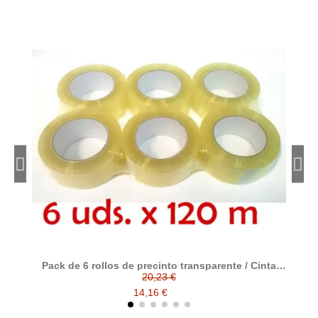
Pack de 6 rollos de precinto transparente / Cinta
P
adhesiva de polipropileno transparente tamaño 120
20,23 €
metros x 48 ancho
14,16 €