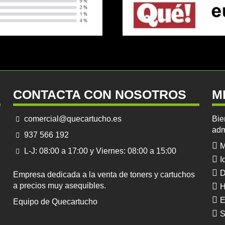
CONTACTA CON NOSOTROS
M
comercial@quecartucho.es
Bie
adm
937 566 192
M
L-J: 08:00 a 17:00 y Viernes: 08:00 a 15:00
I
D
Empresa dedicada a la venta de toners y cartuchos
a precios muy asequibles.
H
E
Equipo de Quecartucho
S