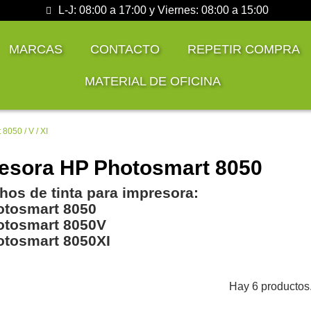
L-J: 08:00 a 17:00 y Viernes: 08:00 a 15:00
MARCAS
CONTACTO
REPETIR COMPRA
MATERIAL DE OFICINA
8050 / V / XI
esora HP Photosmart 8050
hos de tinta para impresora:
otosmart 8050
otosmart 8050V
tosmart 8050XI
Hay 6 productos