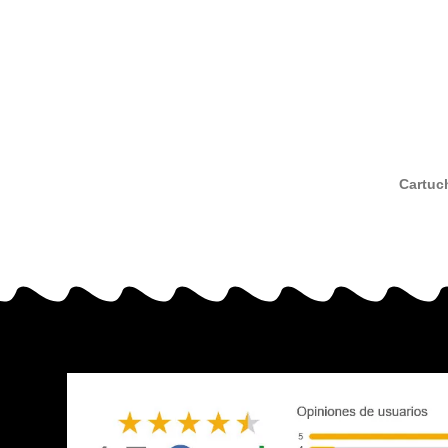
Cartuc
com