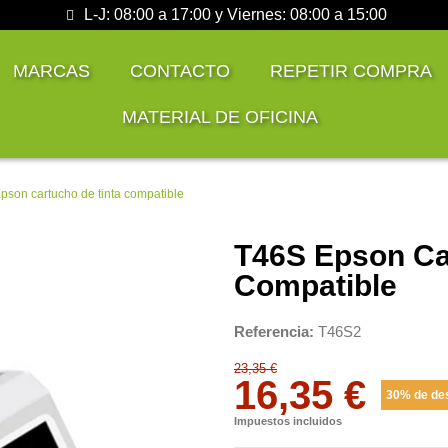
L-J: 08:00 a 17:00 y Viernes: 08:00 a 15:00
MARCAS
CONTACTO
REPETIR COMPRA
MATERIAL DE OFICINA
pson cartucho de tinta compatible
T46S Epson Ca
Compatible
Referencia
T46S2
23,35 €
16,35 €
30% de de
Impuestos incluidos