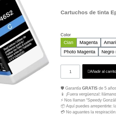
Cartuchos de tinta 
Color
Cian
Magenta
Amari
Photo Magenta
Negro
Añadir al carrit
🛡️ Garantía
GRATIS
de 5 años
📱 ¡Fuera vergüenza!: llámano
⚡ Nos llaman “Speedy Gonzál
📦 Aquí puedes arrepentirte: l
💳 No aguantes la respiració