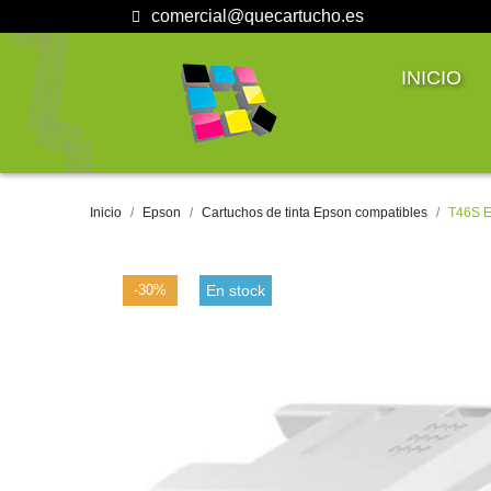
comercial@quecartucho.es
INICIO
Inicio
Epson
Cartuchos de tinta Epson compatibles
T46S E
-30%
En stock