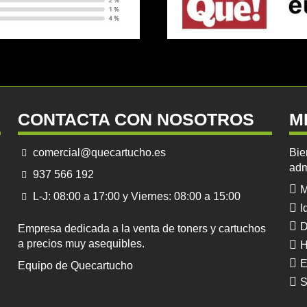
CONTACTA CON NOSOTROS
M
comercial@quecartucho.es
Bie
adm
937 566 192
M
L-J: 08:00 a 17:00 y Viernes: 08:00 a 15:00
I
D
Empresa dedicada a la venta de toners y cartuchos
a precios muy asequibles.
H
E
Equipo de Quecartucho
S