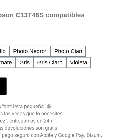
Epson C13T46S compatibles
llo
Photo Negro*
Photo Cian
 mate
Gris
Gris Claro
Violeta
o
 “anti letra pequeña” 😃
s las veces que lo necesites
ez”: entregamos en 24h
as devoluciones son gratis
n: pago seguro con Apple y Google Pay, Bizum,