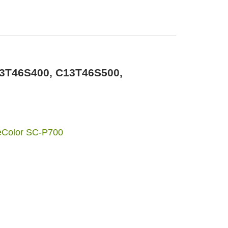
13T46S400, C13T46S500,
eColor SC-P700