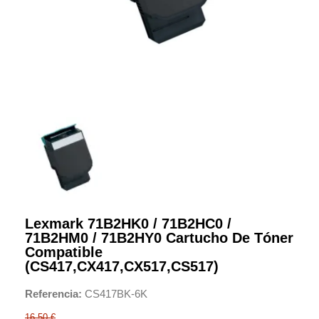
Lexmark 71B2HK0 / 71B2HC0 /
71B2HM0 / 71B2HY0 Cartucho De Tóner
Compatible
(CS417,CX417,CX517,CS517)
Referencia
CS417BK-6K
16,50 €