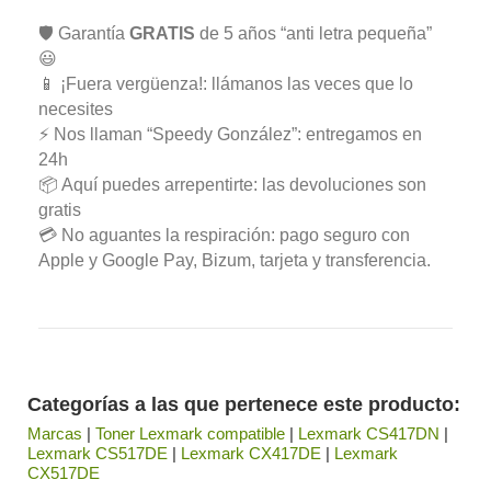
🛡️ Garantía
GRATIS
de 5 años “anti letra pequeña”
😃
📱 ¡Fuera vergüenza!: llámanos las veces que lo
necesites
⚡ Nos llaman “Speedy González”: entregamos en
24h
📦 Aquí puedes arrepentirte: las devoluciones son
gratis
💳 No aguantes la respiración: pago seguro con
Apple y Google Pay, Bizum, tarjeta y transferencia.
Categorías a las que pertenece este producto:
Marcas
|
Toner Lexmark compatible
|
Lexmark CS417DN
|
Lexmark CS517DE
|
Lexmark CX417DE
|
Lexmark
CX517DE