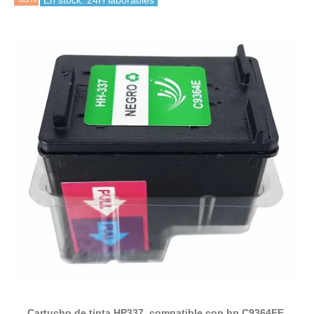
En stock: 24H laborables
Cartucho de tinta HP337, compatible con hp C9364EE,