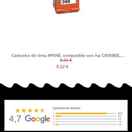
Cartucho de tinta HP348, compatible con hp C9369EE,
Photo
9,41 €
6,12 €