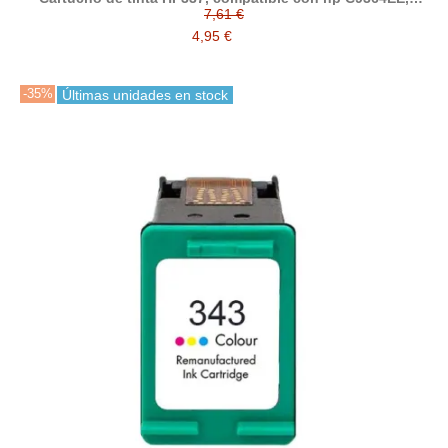
negro
7,61 €
4,95 €
-35%
Últimas unidades en stock