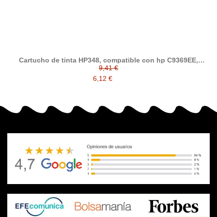
Cartucho de tinta HP348, compatible con hp C9369EE,
Photo
9,41 €
6,12 €