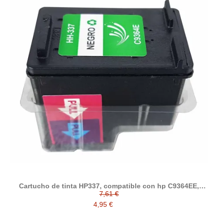
Cartucho de tinta HP337, compatible con hp C9364EE,
negro
7,61 €
4,95 €