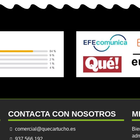
CONTACTA CON NOSOTROS
M
comercial@quecartucho.es
Bie
adm
937 566 192