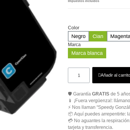
Impuestos incluidos
Color
Negro
Cian
Magent
Marca
Marca blanca
Añadir al carrit
🛡️ Garantía
GRATIS
de 5 años
📱 ¡Fuera vergüenza!: llámano
⚡ Nos llaman “Speedy Gonzál
📦 Aquí puedes arrepentirte: l
💳 No aguantes la respiració
tarjeta y transferencia.