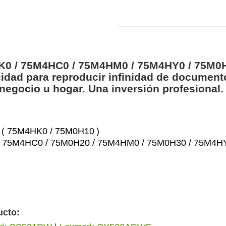
K0 / 75M4HC0 / 75M4HM0 / 75M4HY0 / 75M0H
cidad para reproducir infinidad de documen
 negocio u hogar. Una inversión profesiona
ra ( 75M4HK0 / 75M0H10
)
ra ( 75M4HC0 / 75M0H20 / 75M4HM0 / 75M0H30 / 75M4H
ucto: