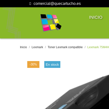
comercial@quecartucho.es
INICIO
Inicio
Lexmark
Toner Lexmark compatible
Lexmark 75M4HK
-30%
En stock