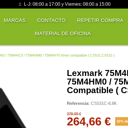
L-J: 08:00 a 17:00 y Viernes: 08:00 a 15:00
MARCAS
CONTACTO
REPETIR COMPRA
MATERIAL DE OFICINA
0 / 75M4HC0 / 75M4HM0 / 75M4HY0 tóner compatible ( CS531,CX532 )
Lexmark 75M4
75M4HM0 / 75
Compatible ( 
Referencia
CS531C-8.8K
378,09 €
264,66 €
30% de