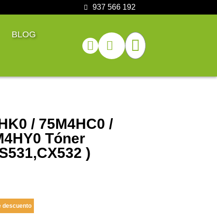
937 566 192
BLOG
HK0 / 75M4HC0 /
M4HY0 Tóner
CS531,CX532 )
 descuento