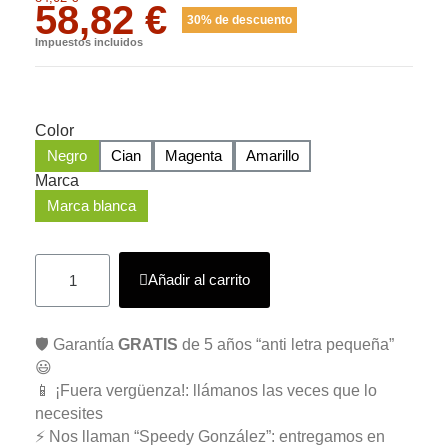
58,82 €
30% de descuento
Impuestos incluidos
Color
Negro
Cian
Magenta
Amarillo
Marca
Marca blanca
Añadir al carrito
🛡️ Garantía
GRATIS
de 5 años “anti letra pequeña”
😃
📱 ¡Fuera vergüenza!: llámanos las veces que lo
necesites
⚡ Nos llaman “Speedy González”: entregamos en