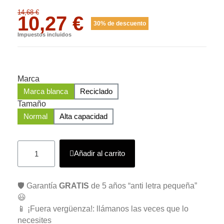
14,68 €
10,27 €
30% de descuento
Impuestos incluidos
Marca
Marca blanca
Reciclado
Tamaño
Normal
Alta capacidad
Añadir al carrito
🛡️ Garantía
GRATIS
de 5 años “anti letra pequeña”
😃
📱 ¡Fuera vergüenza!: llámanos las veces que lo
necesites