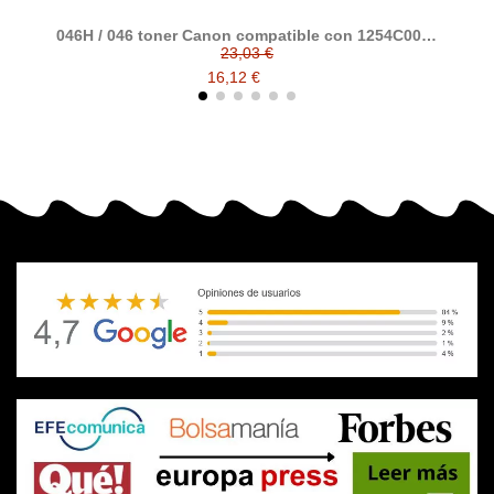
046H / 046 toner Canon compatible con 1254C002 /
1253C002 / 1252C002 / 1251C002
23,03 €
16,12 €