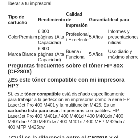
liberar a tu impresora!
Calidad
Tipo de
Rendimiento
de
Garantía
Ideal para
cartucho
impresión
6.900
Informes y
Profesional
ColorPremium
páginas (Alta
5 Años
presentacione
/ Excelente
Capacidad)
nítidas
6.900
Buena /
Uso diario y
Marca Blanca
páginas (Alta
5 Años
Funcional
máximo ahorr
Capacidad)
Preguntas frecuentes sobre el tóner HP 80X
(CF280X)
¿Es este tóner compatible con mi impresora
HP?
Sí, este
tóner compatible
está diseñado específicamente
para trabajar a la perfección en impresoras como la serie HP
LaserJet Pro 400 M401 y la multifunción M425. Es un
cartucho listo para usar
. Impresoras compatibles: HP
LaserJet Pro 400 M401a / 400 M401d / 400 M401dn / 400
M401dne / 400 M401dw / 400 M401n / 400 MFP M425dn /
400 MFP M425dw
¿Cuál es la diferencia entre el CF280A y el