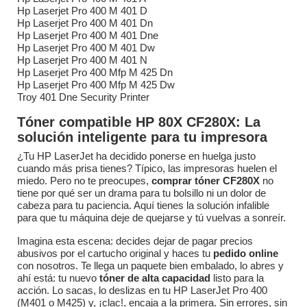
Hp Laserjet Pro 400 M 401 D
Hp Laserjet Pro 400 M 401 Dn
Hp Laserjet Pro 400 M 401 Dne
Hp Laserjet Pro 400 M 401 Dw
Hp Laserjet Pro 400 M 401 N
Hp Laserjet Pro 400 Mfp M 425 Dn
Hp Laserjet Pro 400 Mfp M 425 Dw
Troy 401 Dne Security Printer
Tóner compatible HP 80X CF280X: La
solución inteligente para tu impresora
¿Tu HP LaserJet ha decidido ponerse en huelga justo
cuando más prisa tienes? Típico, las impresoras huelen el
miedo. Pero no te preocupes,
comprar tóner CF280X
no
tiene por qué ser un drama para tu bolsillo ni un dolor de
cabeza para tu paciencia. Aquí tienes la solución infalible
para que tu máquina deje de quejarse y tú vuelvas a sonreír.
Imagina esta escena: decides dejar de pagar precios
abusivos por el cartucho original y haces tu
pedido online
con nosotros. Te llega un paquete bien embalado, lo abres y
ahí está: tu nuevo
tóner de alta capacidad
listo para la
acción. Lo sacas, lo deslizas en tu HP LaserJet Pro 400
(M401 o M425) y, ¡clac!, encaja a la primera. Sin errores, sin