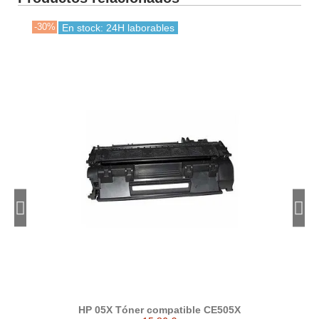
-30%
-30
En stock: 24H laborables
HP 05X Tóner compatible CE505X