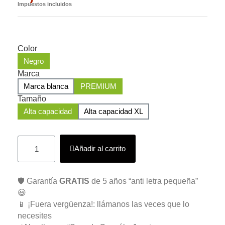
Impuestos incluidos
Color
Negro
Marca
Marca blanca
PREMIUM
Tamaño
Alta capacidad
Alta capacidad XL
Añadir al carrito
🛡️ Garantía
GRATIS
de 5 años “anti letra pequeña”
😃
📱 ¡Fuera vergüenza!: llámanos las veces que lo
necesites