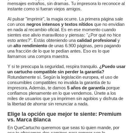
mensajes extraños, sin dramas. Tu impresora lo reconoce al
instante como si fueran viejos amigos.
Al pulsar "imprimir", la magia ocurre. La primera página sale
con unos
negros intensos y textos nítidos
que no envidian
en nada al recambio oficial. Es en ese momento cuando
sientes ese alivio maravilloso y piensas: "¿Por qué no hice
esto antes?". Estás obteniendo una
calidad profesional
y
un
alto rendimiento
de unas 6.900 páginas, pero pagando
una fracción de lo que te pedían antes. Eso es lo que
llamamos una compra maestra.
Y si te preocupa la seguridad, respira tranquilo.
¿Puedo usar
un cartucho compatible sin perder la garantía?
Rotundamente sí. Según la legislación europea, el uso de
consumibles compatibles no invalida la garantía de tu
impresora. Además, te damos
5 años de garantía
porque
confiamos plenamente en lo que vendemos. Únete a los
miles de usuarios que ya imprimen sin agobios y disfruta de
la libertad de ahorrar sin renunciar a nada.
Elige la opción que mejor te siente: Premium
vs. Marca Blanca
En QueCartucho queremos que seas tú quien mande, por
eso te ofrecemos dos caminos para romper con lo