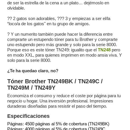
de ser la estrella de la cena a un plato… dejémoslo en
olvidable.
?? 2 gatos son adorables, ??? 3 y empiezas a ser el/la
“loco/a de los gatos" en tu grupo de amigos.
?️ Y un numerito también puede hacer la diferencia entre
comprarte un estupendo tóner para tu Brother y comprarte
uno estupendo pero más grande y solo para la serie 8000.
Porque eso es este tóner TN249: igualito que el
TN248
pero
en modo XXL, para quienes imprimen en modo ansia viva. Y
solo para la serie 8000.
¿Te ha quedao claro, no?
Tóner Brother TN249BK / TN249C /
TN249M / TN249Y
Economiza el consumo y reduce el coste por página para tu
negocio u hogar. Una inversión profesional. Impresiones
duraderas diseñadas para resistir el paso del tiempo.
Especificaciones
Páginas: 4500 páginas al 5% de cobertura (TN249BK)
Páginas: 4000 páginas al 5% de cobertura (TN249C,