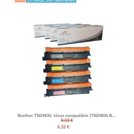
Brother TN248XL tóner compatible (TN248XLBK,
TN248XLC, TN248XLM, TN248XLY)
9,03 €
6,32 €