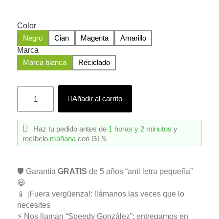
Color
Negro
Cian
Magenta
Amarillo
Marca
Marca blanca
Reciclado
Añadir al carrito
Haz tu pedido antes de
1 horas y 2 minutos
y
recíbelo
mañana
con GLS
🛡️ Garantía
GRATIS
de 5 años “anti letra pequeña”
😃
📱 ¡Fuera vergüenza!: llámanos las veces que lo
necesites
⚡ Nos llaman “Speedy González”: entregamos en