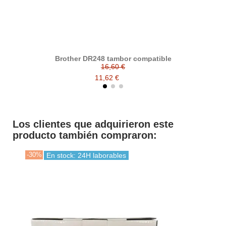
Brother DR248 tambor compatible
B
16,60 €
11,62 €
Los clientes que adquirieron este
producto también compraron:
-30%
En stock: 24H laborables