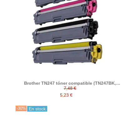
Brother TN247 tóner compatible (TN247BK,
TN247C, TN247M, TN247Y)
7,48 €
5,23 €
-30%
En stock