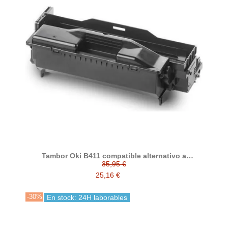
Tambor Oki B411 compatible alternativo a
44574302
35,95 €
25,16 €
-30%
En stock: 24H laborables