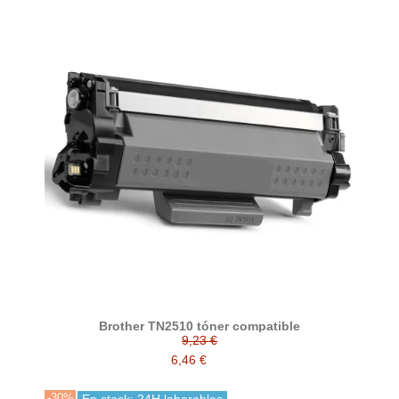
Brother TN2510 tóner compatible
9,23 €
6,46 €
-30%
En stock: 24H laborables