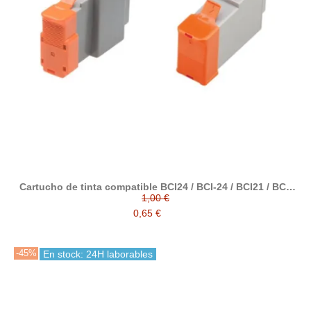
Cartucho de tinta compatible BCI24 / BCI-24 / BCI21 / BCI-
21 con Canon 0954B002 / 0955B002 / 6881A002 / 6882A002
1,00 €
0,65 €
-45%
En stock: 24H laborables