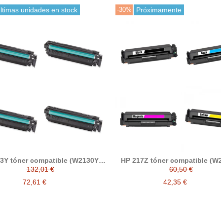
ltimas unidades en stock
-30%
Próximamente
3Y tóner compatible (W2130Y,
HP 217Z tóner compatible (W
2131Y, W2132Y, W2133Y)
W2171Z, W2172Z, W2173
132,01 €
60,50 €
72,61 €
42,35 €