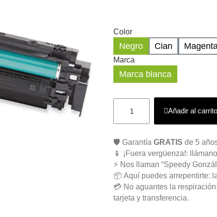
Color
Negro
Cian
Magent
Marca
Marca blanca
Añadir al carrit
🛡️ Garantía
GRATIS
de 5 años
📱 ¡Fuera vergüenza!: llámano
⚡ Nos llaman “Speedy Gonzál
📦 Aquí puedes arrepentirte: l
💳 No aguantes la respiració
tarjeta y transferencia.