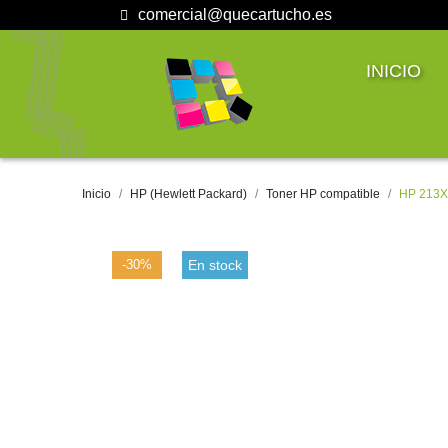
comercial@quecartucho.es
INICIO
Inicio
HP (Hewlett Packard)
Toner HP compatible
HP 213X
-30%
En stock