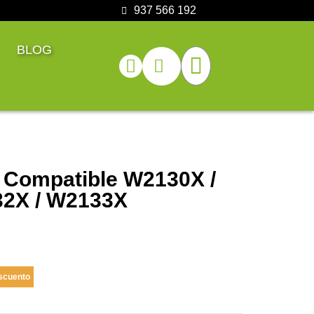
937 566 192
BLOG
 Compatible W2130X /
32X / W2133X
scuento