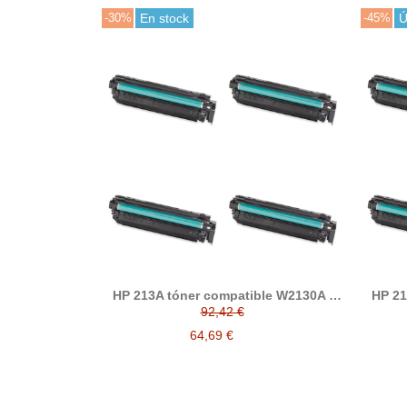
-30%
En stock
-45%
Ú
HP 213A tóner compatible W2130A /
HP 21
W2131A / W2132A / W2133A
W
92,42 €
64,69 €