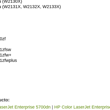
ra (W2130X)
ura (W2131X, W2132X, W2133X)
0zf
01zfsw
01zfw+
1zfwplus
ucto:
aserJet Enterprise 5700dn
|
HP Color LaserJet Enterpri