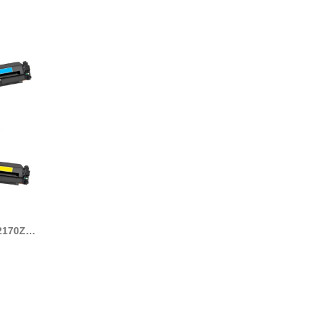
2170Z,
Z)