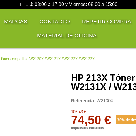
L-J: 08:00 a 17:00 y Viernes: 08:00 a 15:00
MARCAS
CONTACTO
REPETIR COMPRA
MATERIAL DE OFICINA
 tóner compatible W2130X / W2131X / W2132X / W2133X
HP 213X Tóner
W2131X / W21
Referencia
W2130X
106,43 €
74,50 €
30% de de
Impuestos incluidos