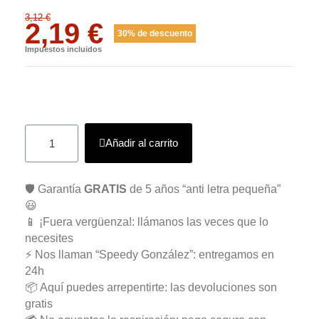
3,12 €
2,19 €
30% de descuento
Impuestos incluidos
Añadir al carrito
🛡️ Garantía
GRATIS
de 5 años “anti letra pequeña”
😃
📱 ¡Fuera vergüenza!: llámanos las veces que lo
necesites
⚡ Nos llaman “Speedy González”: entregamos en
24h
📦 Aquí puedes arrepentirte: las devoluciones son
gratis