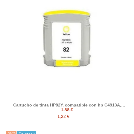
Cartucho de tinta HP82Y, compatible con hp C4913A,
amarillo
1,88 €
1,22 €
-35%