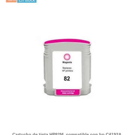
En stock
Cartucho de tinta HP82M, compatible con hp C4192A,