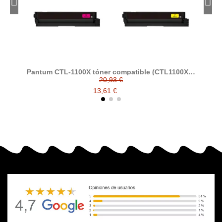
Pantum CTL-1100X tóner compatible (CTL1100XK,
P
CTL1100XC, CTL1100XM, CTL1100XY)
20,93 €
13,61 €