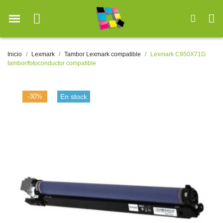
Inicio
Lexmark
Tambor Lexmark compatible
Lexmark C950X71G
tambor/fotoconductor compatible
-30%
En stock