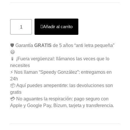
Añadir al carrito
🛡️ Garantía
GRATIS
de 5 años “anti letra pequeña”
😃
📱 ¡Fuera vergüenza!: llámanos las veces que lo
necesites
⚡ Nos llaman “Speedy González”: entregamos en
24h
📦 Aquí puedes arrepentirte: las devoluciones son
gratis
💳 No aguantes la respiración: pago seguro con
Apple y Google Pay, Bizum, tarjeta y transferencia.