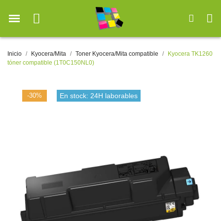
Inicio
Kyocera/Mita
Toner Kyocera/Mita compatible
Kyocera TK1260
tóner compatible (1T0C150NL0)
-30%
En stock: 24H laborables