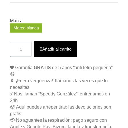
Marca
Marca blanca
Añadir al carrito
🛡️ Garantía
GRATIS
de 5 años “anti letra pequeña”
😃
📱 ¡Fuera vergüenza!: llámanos las veces que lo
necesites
⚡ Nos llaman “Speedy González”: entregamos en
24h
📦 Aquí puedes arrepentirte: las devoluciones son
gratis
💳 No aguantes la respiración: pago seguro con
Apple y Google Pay, Bizum, tarjeta y transferencia.