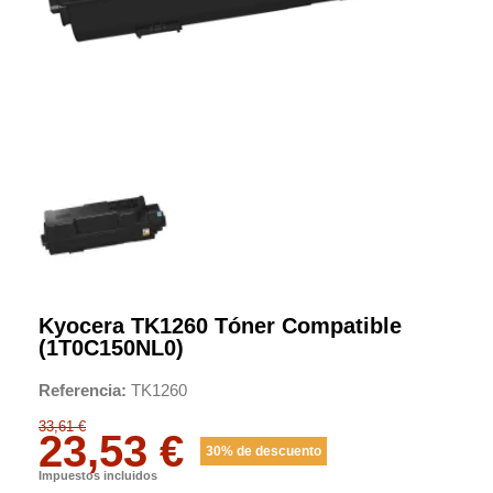
Kyocera TK1260 Tóner Compatible
(1T0C150NL0)
Referencia
TK1260
33,61 €
23,53 €
30% de descuento
Impuestos incluidos