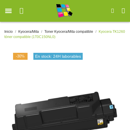
Inicio
Kyocera/Mita
Toner Kyocera/Mita compatible
Kyocera TK1260
tóner compatible (1T0C150NL0)
-30%
En stock: 24H laborables