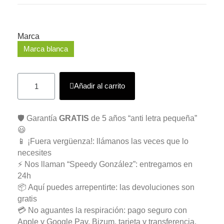
Marca
Marca blanca
Añadir al carrito
🛡️ Garantía
GRATIS
de 5 años “anti letra pequeña”
😃
📱 ¡Fuera vergüenza!: llámanos las veces que lo
necesites
⚡ Nos llaman “Speedy González”: entregamos en
24h
📦 Aquí puedes arrepentirte: las devoluciones son
gratis
💳 No aguantes la respiración: pago seguro con
Apple y Google Pay, Bizum, tarjeta y transferencia.