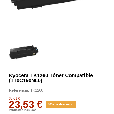
Kyocera TK1260 Tóner Compatible
(1T0C150NL0)
Referencia
TK1260
33,61 €
23,53 €
30% de descuento
Impuestos incluidos