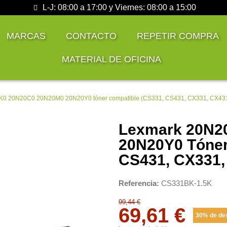
L-J: 08:00 a 17:00 y Viernes: 08:00 a 15:00
MARCAS
CONTACTO
REPETIR COMPRA
MATERIAL DE OFICINA
K0 20N20C0 20N20M0 20N20Y0 tóner compatible (CS331, CS431, CX331, CX43
Lexmark 20N2
20N20Y0 Tóner
CS431, CX331,
Referencia
CS331BK-1.5K
99,44 €
69,61 €
30% de de