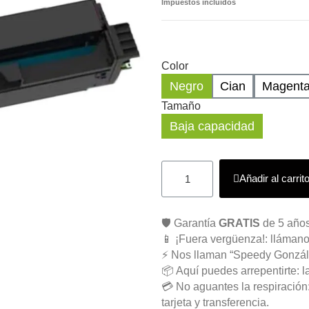
Impuestos incluidos
Color
Negro
Cian
Magent
Tamaño
Baja capacidad
Añadir al carrit
🛡️ Garantía
GRATIS
de 5 años
📱 ¡Fuera vergüenza!: llámano
⚡ Nos llaman “Speedy Gonzál
📦 Aquí puedes arrepentirte: l
💳 No aguantes la respiració
tarjeta y transferencia.