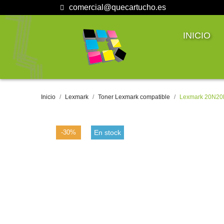
comercial@quecartucho.es
INICIO
Inicio
Lexmark
Toner Lexmark compatible
Lexmark 20N20
-30%
En stock