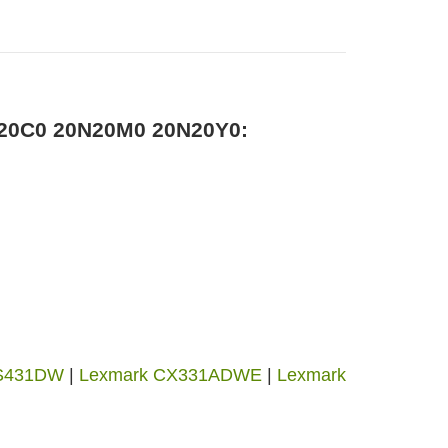
0N20C0 20N20M0 20N20Y0:
CS431DW
|
Lexmark CX331ADWE
|
Lexmark