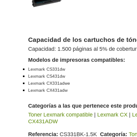
Capacidad de los cartuchos de t
Capacidad: 1.500 páginas al 5% de cober
Modelos de impresoras compatibles:
Lexmark CS331dw
Lexmark CS431dw
Lexmark CX331adwe
Lexmark CX431adw
Categorías a las que pertenece este prod
Toner Lexmark compatible
|
Lexmark CX
|
L
CX431ADW
Referencia
CS331BK-1.5K
Categoría
Ton