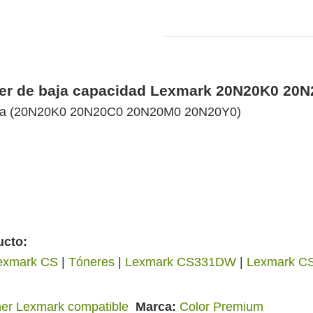
óner de baja capacidad Lexmark 20N20K0 2
tura (20N20K0 20N20C0 20N20M0 20N20Y0)
ucto:
exmark CS
|
Tóneres
|
Lexmark CS331DW
|
Lexmark 
er Lexmark compatible
Marca
Color Premium