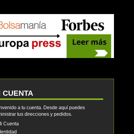
I CUENTA
nvenido a tu cuenta. Desde aquí puedes
inistrar tus direcciones y pedidos.
i Cuenta
dentidad