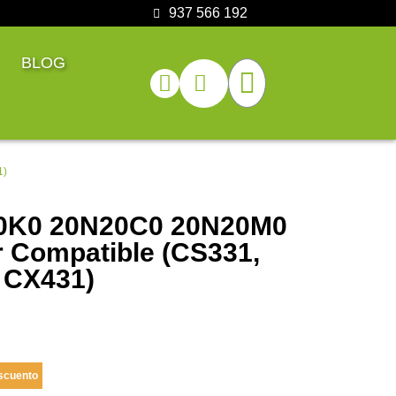
937 566 192
BLOG
1)
0K0 20N20C0 20N20M0
 Compatible (CS331,
 CX431)
scuento