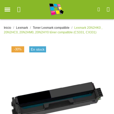
Inicio
Lexmark
Toner Lexmark compatible
Lexmark 20N2HK0 ,
20N2HC0, 20N2HM0, 20N2HY0 tóner compatible (CS331, CX331)
-30%
En stock