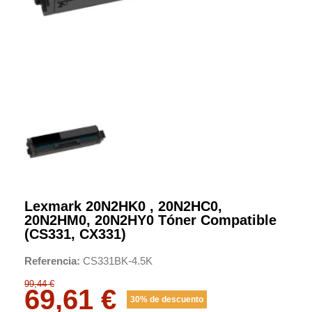
Lexmark 20N2HK0 , 20N2HC0,
20N2HM0, 20N2HY0 Tóner Compatible
(CS331, CX331)
Referencia
CS331BK-4.5K
99,44 €
69,61 €
30% de descuento