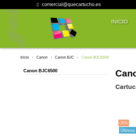
comercial@quecartucho.es
INICIO
Inicio
Canon
Canon BJC
Canon BJC6500
Canon BJC6500
Can
Cartuc
-35%
Últimas