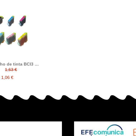
ho de tinta BCI3 /
 compatible con
1,63 €
on 4485A002 /
002 / 4481A002 /
1,06 €
002 / 4483A002 /
4484A002