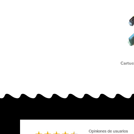
Cartuc
BCI-3
Can
4480A
4482A