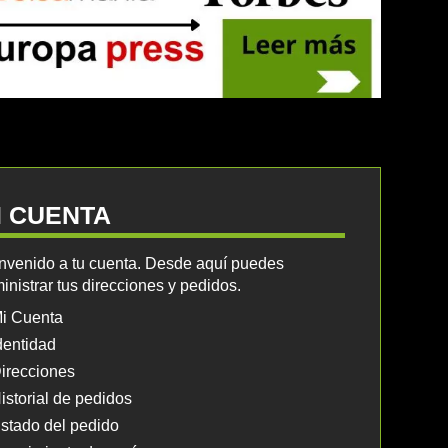
I CUENTA
nvenido a tu cuenta. Desde aquí puedes
inistrar tus direcciones y pedidos.
i Cuenta
dentidad
irecciones
istorial de pedidos
stado del pedido