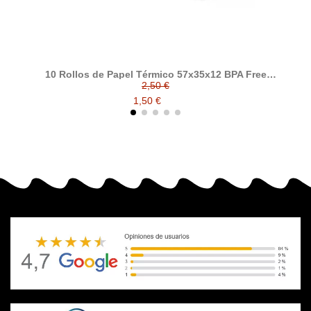
10 Rollos de Papel Térmico 57x35x12 BPA Free
Pa
FSCP para TPV y Datáfonos
2,50 €
1,50 €