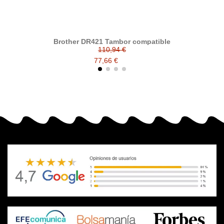
Brother DR421 Tambor compatible
Bro
110,94 €
77,66 €