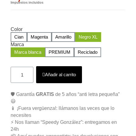
Impuestos incluidos
Color
Cian
Magenta
Amarillo
Negro XL
Marca
Marca blanca
PREMIUM
Reciclado
Añadir al carrito
🛡️ Garantía
GRATIS
de 5 años “anti letra pequeña”
😃
📱 ¡Fuera vergüenza!: llámanos las veces que lo
necesites
⚡ Nos llaman “Speedy González”: entregamos en
24h