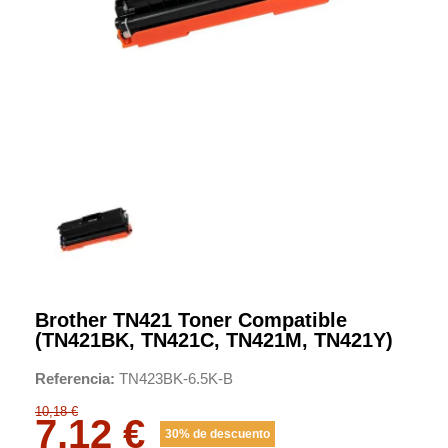
Brother TN421 Toner Compatible
(TN421BK, TN421C, TN421M, TN421Y)
Referencia
TN423BK-6.5K-B
10,18 €
7,12 €
30% de descuento