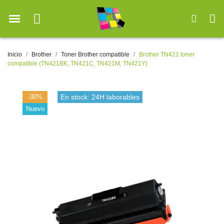
Inicio
Brother
Toner Brother compatible
Brother TN421 toner
compatible (TN421BK, TN421C, TN421M, TN421Y)
-30%
En stock: 24H laborables
Nuevo