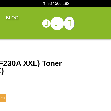
937 566 192
BLOG
F230A XXL) Toner
K)
ento