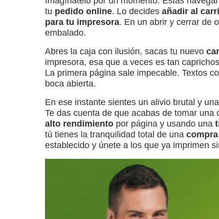
Imagínatelo por un momento. Estás navegan
tu
pedido online
. Lo decides
añadir al carr
para tu impresora
. En un abrir y cerrar de 
embalado.
Abres la caja con ilusión, sacas tu nuevo
car
impresora, esa que a veces es tan caprichosa
La primera página sale impecable. Textos co
boca abierta.
En ese instante sientes un alivio brutal y u
Te das cuenta de que acabas de tomar una dec
alto rendimiento
por página y usando una
tú tienes la tranquilidad total de una
compra
establecido y únete a los que ya imprimen s