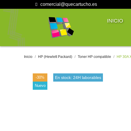
comercial@quecartucho.es
INICIO
Inicio
HP (Hewlett Packard)
Toner HP compatible
HP 30A X
-30%
En stock: 24H laborables
Nuevo