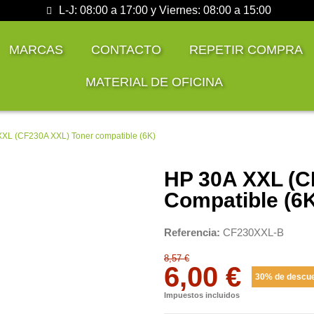
L-J: 08:00 a 17:00 y Viernes: 08:00 a 15:00
MARCAS
CONTACTO
REPETIR COMPRA
MATERIAL DE OFICINA
XL (CF230A XXL) Toner compatible (6K)
HP 30A XXL (C
Compatible (6
Referencia
CF230XXL-B
8,57 €
6,00 €
30% de descu
Impuestos incluidos