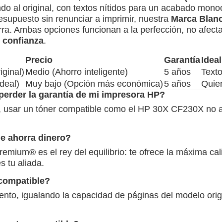
ndo al original, con textos nítidos para un acabado mono
resupuesto sin renunciar a imprimir, nuestra
Marca Blan
rra. Ambas opciones funcionan a la perfección, no afect
e
confianza
.
Precio
Garantía
Ideal
iginal)
Medio (Ahorro inteligente)
5 años
Texto
deal)
Muy bajo (Opción más económica)
5 años
Quie
perder la garantía de mi impresora HP?
, usar un tóner compatible como el HP 30X CF230X no anu
ue ahorra dinero?
mium® es el rey del equilibrio: te ofrece la máxima cali
s tu aliada.
 compatible?
iento, igualando la capacidad de páginas del modelo or