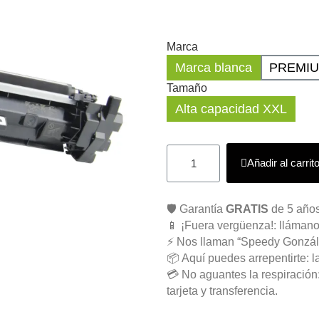
Marca
Marca blanca
PREMI
Tamaño
Alta capacidad XXL
Añadir al carrit
🛡️ Garantía
GRATIS
de 5 años
📱 ¡Fuera vergüenza!: llámano
⚡ Nos llaman “Speedy Gonzál
📦 Aquí puedes arrepentirte: l
💳 No aguantes la respiració
tarjeta y transferencia.