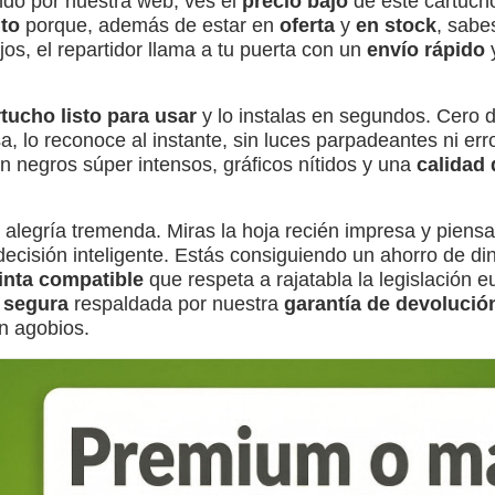
do por nuestra web, ves el
precio bajo
de este cartuch
ito
porque, además de estar en
oferta
y
en stock
, sabe
ojos, el repartidor llama a tu puerta con un
envío rápido
y
tucho listo para usar
y lo instalas en segundos. Cero 
, lo reconoce al instante, sin luces parpadeantes ni erro
n negros súper intensos, gráficos nítidos y una
calidad
na alegría tremenda. Miras la hoja recién impresa y piens
isión inteligente. Estás consiguiendo un ahorro de dine
tinta compatible
que respeta a rajatabla la legislación e
 segura
respaldada por nuestra
garantía de devolució
in agobios.