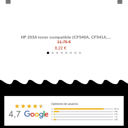
HP 203A toner compatible (CF540A, CF541A,
CF542A, CF543A)
11,75 €
8,22 €