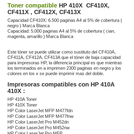
Toner compatible
HP 410X CF410X,
CF411X , CF412X, CF413X
Capacidad CF410X: 6.500 paginas A4 al 5% de cobertura (
negro ) Marca Blanca
Capacidad: 5.000 paginas A4 al 5% de cobertura ( cian,
magenta, amarillo ) Marca Blanca
Este tóner se puede utilizar como sustituto del CF410A,
CF411A, CF412A, CF413A que el tóner de baja capacidad
para impresoras HP, la diferencia principal es que mientras
los terminados en a imprimen 2300 paginas en negro y los
colores en los x se puede imprimir mas del doble.
Impresoras compatibles con HP 410A
410X :
HP 410A Toner
HP 410X Toner
HP Color LaserJet MFP M477fdn
HP Color LaserJet MFP M477fnw
HP Color LaserJet Pro M452dn
HP Color LaserJet Pro M452nw
HP Color LaserJet Pro MFP