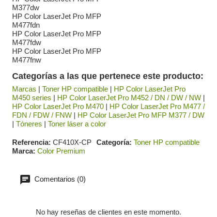
M377dw
HP Color LaserJet Pro MFP
M477fdn
HP Color LaserJet Pro MFP
M477fdw
HP Color LaserJet Pro MFP
M477fnw
Categorías a las que pertenece este producto:
Marcas
|
Toner HP compatible
|
HP Color LaserJet Pro
M450 series
|
HP Color LaserJet Pro M452 / DN / DW / NW
|
HP Color LaserJet Pro M470
|
HP Color LaserJet Pro M477 /
FDN / FDW / FNW
|
HP Color LaserJet Pro MFP M377 / DW
|
Tóneres
|
Toner láser a color
Referencia
CF410X-CP
Categoría
Toner HP compatible
Marca
Color Premium
Comentarios (0)
No hay reseñas de clientes en este momento.