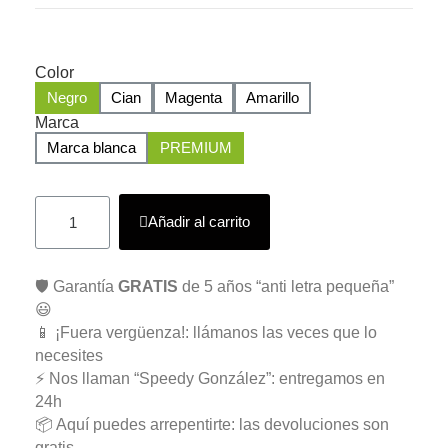
Color
Negro
Cian
Magenta
Amarillo
Marca
Marca blanca
PREMIUM
Añadir al carrito
🛡️ Garantía
GRATIS
de 5 años “anti letra pequeña”
😃
📱 ¡Fuera vergüenza!: llámanos las veces que lo
necesites
⚡ Nos llaman “Speedy González”: entregamos en
24h
📦 Aquí puedes arrepentirte: las devoluciones son
gratis