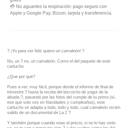
💳 No aguantes la respiración: pago seguro con
Apple y Google Pay, Bizum, tarjeta y transferencia.
? ¡Yo para ser feliz quiero un camaleón! ?
No, un ? no, un camaleón. Como el del paquete de este
cartucho.
¿Que por qué?
Pues a ver, muy fácil, porque desde el informe de final de
trimestre ? hasta la receta del bizcocho de yogur de la
abuela ?, pasando por las fotos del cumple de tu primo (sí,
ese que solo ves en Navidades y cumpleaños), este
cartucho se adapta a todo, todo y todo, cual camaleón recién
salido de un documental de La 2 ?
Y también porque cuando veas el precio, si no lo has visto
ya, se te van a poner los ojos ? a dar vueltas como los del