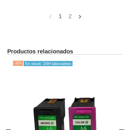
1
2
chevron_left
chevron_right
Productos relacionados
-35%
-40
En stock: 24H laborables