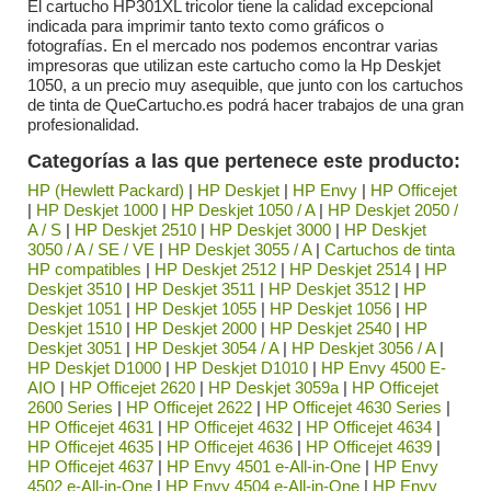
El cartucho HP301XL tricolor tiene la calidad excepcional
indicada para imprimir tanto texto como gráficos o
fotografías. En el mercado nos podemos encontrar varias
impresoras que utilizan este cartucho como la Hp Deskjet
1050, a un precio muy asequible, que junto con los cartuchos
de tinta de QueCartucho.es podrá hacer trabajos de una gran
profesionalidad.
Categorías a las que pertenece este producto:
HP (Hewlett Packard)
|
HP Deskjet
|
HP Envy
|
HP Officejet
|
HP Deskjet 1000
|
HP Deskjet 1050 / A
|
HP Deskjet 2050 /
A / S
|
HP Deskjet 2510
|
HP Deskjet 3000
|
HP Deskjet
3050 / A / SE / VE
|
HP Deskjet 3055 / A
|
Cartuchos de tinta
HP compatibles
|
HP Deskjet 2512
|
HP Deskjet 2514
|
HP
Deskjet 3510
|
HP Deskjet 3511
|
HP Deskjet 3512
|
HP
Deskjet 1051
|
HP Deskjet 1055
|
HP Deskjet 1056
|
HP
Deskjet 1510
|
HP Deskjet 2000
|
HP Deskjet 2540
|
HP
Deskjet 3051
|
HP Deskjet 3054 / A
|
HP Deskjet 3056 / A
|
HP Deskjet D1000
|
HP Deskjet D1010
|
HP Envy 4500 E-
AIO
|
HP Officejet 2620
|
HP Deskjet 3059a
|
HP Officejet
2600 Series
|
HP Officejet 2622
|
HP Officejet 4630 Series
|
HP Officejet 4631
|
HP Officejet 4632
|
HP Officejet 4634
|
HP Officejet 4635
|
HP Officejet 4636
|
HP Officejet 4639
|
HP Officejet 4637
|
HP Envy 4501 e-All-in-One
|
HP Envy
4502 e-All-in-One
|
HP Envy 4504 e-All-in-One
|
HP Envy