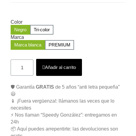
Color
Negro
Tri-color
Marca
Marca blanca
PREMIUM
Añadir al carrito
🛡️ Garantía
GRATIS
de 5 años “anti letra pequeña”
😃
📱 ¡Fuera vergüenza!: llámanos las veces que lo
necesites
⚡ Nos llaman “Speedy González”: entregamos en
24h
📦 Aquí puedes arrepentirte: las devoluciones son
gratis