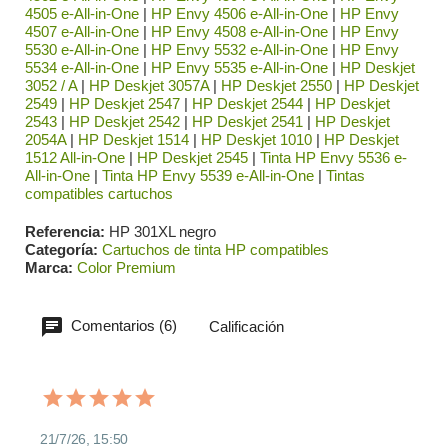
4505 e-All-in-One
|
HP Envy 4506 e-All-in-One
|
HP Envy
4507 e-All-in-One
|
HP Envy 4508 e-All-in-One
|
HP Envy
5530 e-All-in-One
|
HP Envy 5532 e-All-in-One
|
HP Envy
5534 e-All-in-One
|
HP Envy 5535 e-All-in-One
|
HP Deskjet
3052 / A
|
HP Deskjet 3057A
|
HP Deskjet 2550
|
HP Deskjet
2549
|
HP Deskjet 2547
|
HP Deskjet 2544
|
HP Deskjet
2543
|
HP Deskjet 2542
|
HP Deskjet 2541
|
HP Deskjet
2054A
|
HP Deskjet 1514
|
HP Deskjet 1010
|
HP Deskjet
1512 All-in-One
|
HP Deskjet 2545
|
Tinta HP Envy 5536 e-
All-in-One
|
Tinta HP Envy 5539 e-All-in-One
|
Tintas
compatibles cartuchos
Referencia
HP 301XL negro
Categoría
Cartuchos de tinta HP compatibles
Marca
Color Premium
Comentarios (6)
Calificación
21/7/26, 15:50