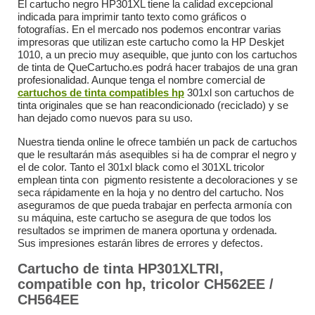
El cartucho negro HP301XL tiene la calidad excepcional
indicada para imprimir tanto texto como gráficos o
fotografías. En el mercado nos podemos encontrar varias
impresoras que utilizan este cartucho como la HP Deskjet
1010, a un precio muy asequible, que junto con los cartuchos
de tinta de QueCartucho.es podrá hacer trabajos de una gran
profesionalidad. Aunque tenga el nombre comercial de
cartuchos de tinta compatibles hp
301xl son cartuchos de
tinta originales que se han reacondicionado (reciclado) y se
han dejado como nuevos para su uso.
Nuestra tienda online le ofrece también un pack de cartuchos
que le resultarán más asequibles si ha de comprar el negro y
el de color. Tanto el 301xl black como el 301XL tricolor
emplean tinta con pigmento resistente a decoloraciones y se
seca rápidamente en la hoja y no dentro del cartucho. Nos
aseguramos de que pueda trabajar en perfecta armonía con
su máquina, este cartucho se asegura de que todos los
resultados se imprimen de manera oportuna y ordenada.
Sus impresiones estarán libres de errores y defectos.
Cartucho de tinta HP301XLTRI,
compatible con hp, tricolor
CH562EE /
CH564EE