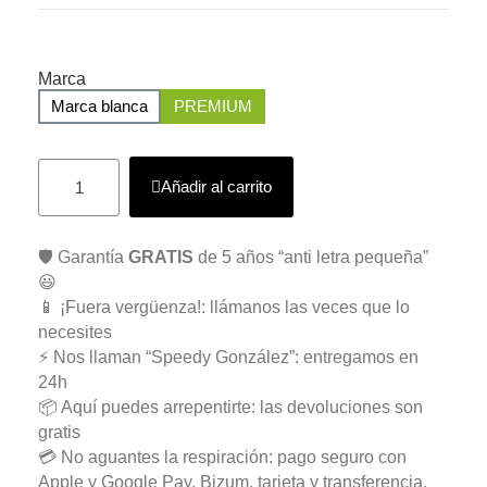
Marca
Marca blanca
PREMIUM
Añadir al carrito
🛡️ Garantía
GRATIS
de 5 años “anti letra pequeña”
😃
📱 ¡Fuera vergüenza!: llámanos las veces que lo
necesites
⚡ Nos llaman “Speedy González”: entregamos en
24h
📦 Aquí puedes arrepentirte: las devoluciones son
gratis
💳 No aguantes la respiración: pago seguro con
Apple y Google Pay, Bizum, tarjeta y transferencia.