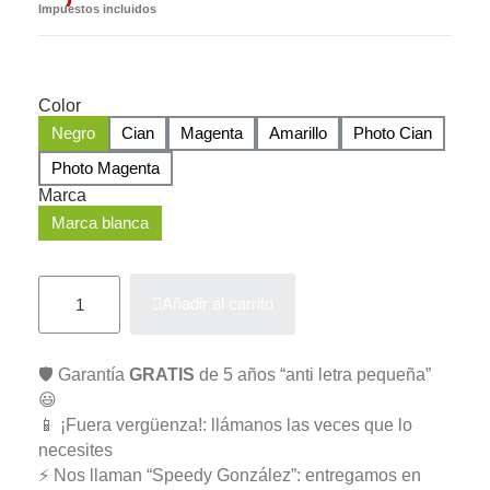
Impuestos incluidos
Color
Negro
Cian
Magenta
Amarillo
Photo Cian
Photo Magenta
Marca
Marca blanca
Añadir al carrito
🛡️ Garantía
GRATIS
de 5 años “anti letra pequeña”
😃
📱 ¡Fuera vergüenza!: llámanos las veces que lo
necesites
⚡ Nos llaman “Speedy González”: entregamos en