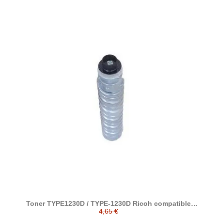
Toner TYPE1230D / TYPE-1230D Ricoh compatible
reemplaza a 885094
4,65 €