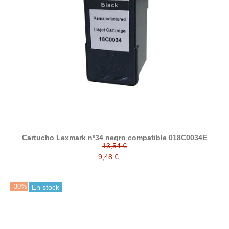
Cartucho Lexmark nº34 negro compatible 018C0034E
13,54 €
9,48 €
-30%
En stock