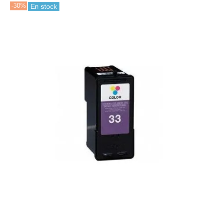
-30%
En stock