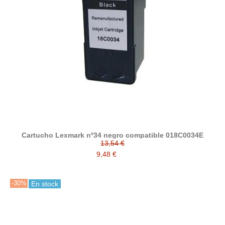
Cartucho Lexmark nº34 negro compatible 018C0034E
13,54 €
9,48 €
-30%
En stock