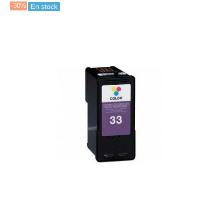
-30%
En stock