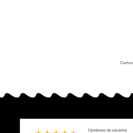
Cartu
neg