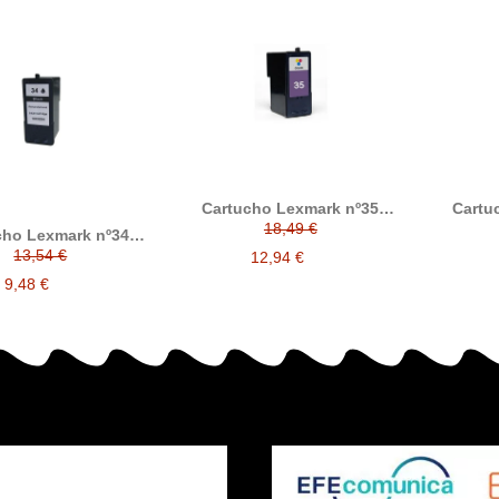
Cartucho Lexmark nº35
Cartu
tricolor compatible
tri
18,49 €
cho Lexmark nº34
ro compatible
13,54 €
12,94 €
018C0034E
9,48 €