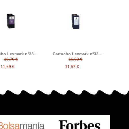
cho Lexmark nº33
Cartucho Lexmark nº32
color compatible
negro 018C0032E
16,70 €
16,53 €
11,69 €
11,57 €