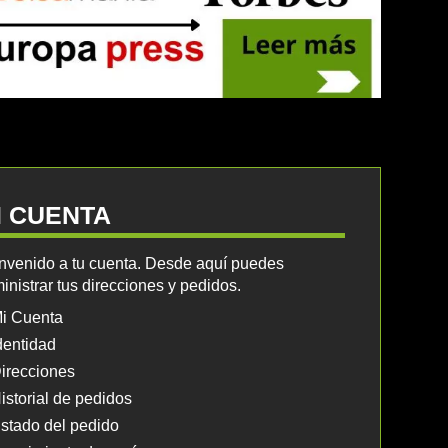
I CUENTA
nvenido a tu cuenta. Desde aquí puedes
inistrar tus direcciones y pedidos.
i Cuenta
dentidad
irecciones
istorial de pedidos
stado del pedido