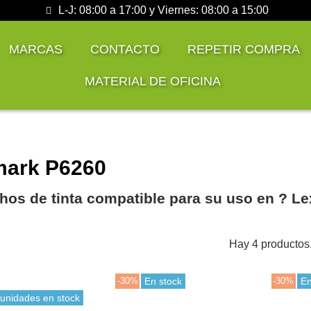
L-J: 08:00 a 17:00 y Viernes: 08:00 a 15:00
MARCAS
CONTACTO
REPETIR COMPRA
MATERIAL DE OFICINA
ark P6260
hos de tinta compatible para su uso en ?️ 
Hay 4 productos
-30%
En stock
-30%
En
 unidades en stock