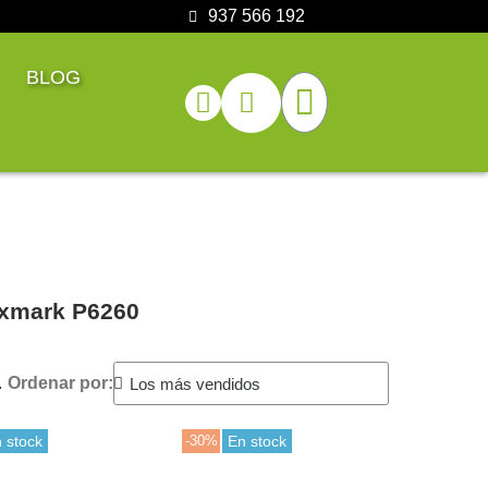
937 566 192
BLOG
Lexmark P6260
.
Ordenar por:
 stock
-30%
En stock