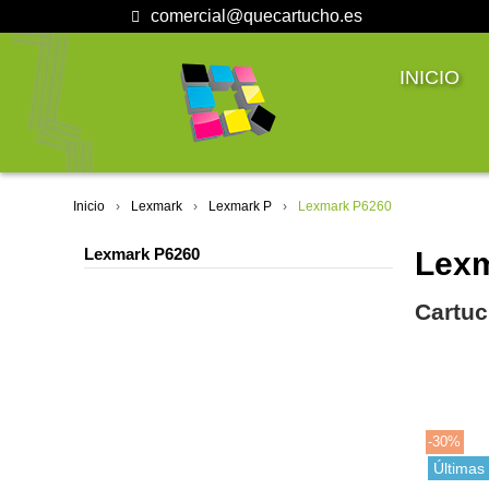
comercial@quecartucho.es
INICIO
Inicio
Lexmark
Lexmark P
Lexmark P6260
Lexmark P6260
Lexm
Cartuc
-30%
Últimas