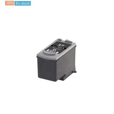
-35%
En stock