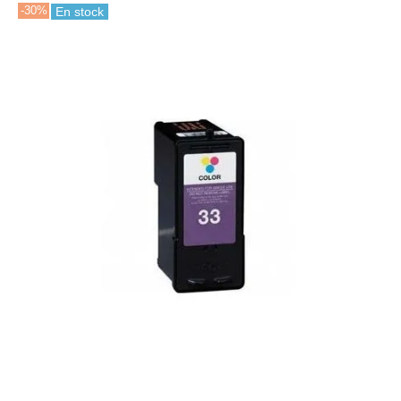
-30%
En stock