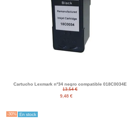
Cartucho Lexmark nº34 negro compatible 018C0034E
13,54 €
9,48 €
-30%
En stock