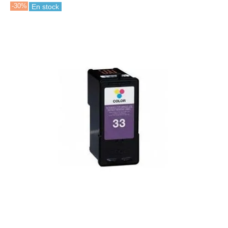
-30%
En stock