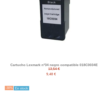
Cartucho Lexmark nº34 negro compatible 018C0034E
13,54 €
9,48 €
-30%
En stock