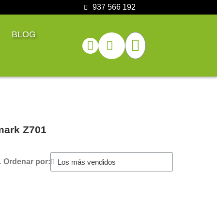
937 566 192
BLOG
mark Z701
.
Ordenar por: