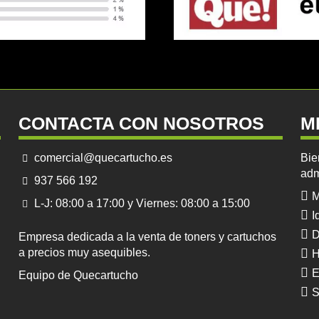
CONTACTA CON NOSOTROS
M
comercial@quecartucho.es
Bie
adm
937 566 192
M
L-J: 08:00 a 17:00 y Viernes: 08:00 a 15:00
I
D
Empresa dedicada a la venta de toners y cartuchos
a precios muy asequibles.
H
E
Equipo de Quecartucho
S