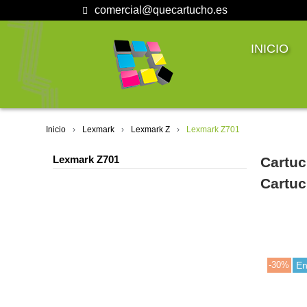
comercial@quecartucho.es
INICIO
Inicio
Lexmark
Lexmark Z
Lexmark Z701
Lexmark Z701
Cartuc
Cartuc
-30%
En