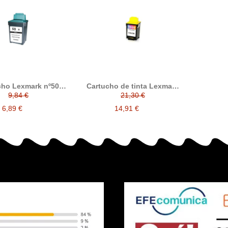
cho Lexmark nº50
Cartucho de tinta Lexmark
ro compatible
nº20, compatible con
9,84 €
21,30 €
Lexmark 015MX120BR /
015MX120E, tricolor
6,89 €
14,91 €