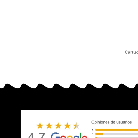
Cartu
neg