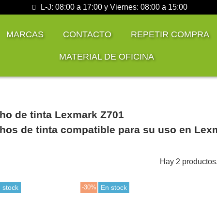
L-J: 08:00 a 17:00 y Viernes: 08:00 a 15:00
MARCAS
CONTACTO
REPETIR COMPRA
MATERIAL DE OFICINA
ho de tinta Lexmark Z701
hos de tinta compatible para su uso en Lex
Hay 2 productos
 stock
-30%
En stock