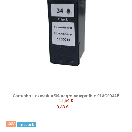
Cartucho Lexmark nº34 negro compatible 018C0034E
13,54 €
9,48 €
-30%
En stock