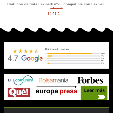
Cartucho de tinta Lexmark nº20, compatible con Lexmark
015MX120BR / 015MX120E, tricolor
21,30 €
14,91 €