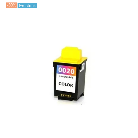
-30%
En stock