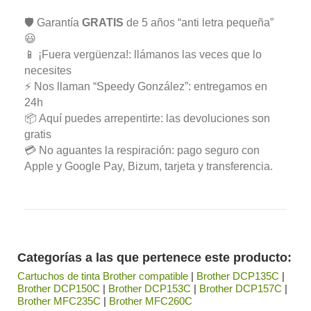
🛡️ Garantía
GRATIS
de 5 años “anti letra pequeña”
😃
📱 ¡Fuera vergüenza!: llámanos las veces que lo
necesites
⚡ Nos llaman “Speedy González”: entregamos en
24h
📦 Aquí puedes arrepentirte: las devoluciones son
gratis
💳 No aguantes la respiración: pago seguro con
Apple y Google Pay, Bizum, tarjeta y transferencia.
Categorías a las que pertenece este producto:
Cartuchos de tinta Brother compatible
|
Brother DCP135C
|
Brother DCP150C
|
Brother DCP153C
|
Brother DCP157C
|
Brother MFC235C
|
Brother MFC260C